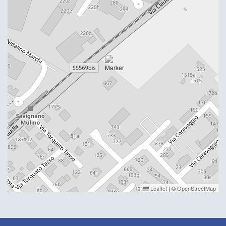
Leaflet
|
©
OpenStreetMap