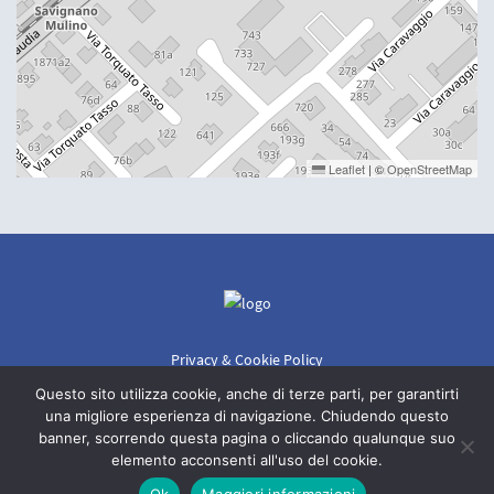
Leaflet
|
©
OpenStreetMap
Privacy & Cookie Policy
Copyright 2026 | Autotrasporti F.lli Soli Srl
Questo sito utilizza cookie, anche di terze parti, per garantirti
Partita Iva: 01537730366
una migliore esperienza di navigazione. Chiudendo questo
banner, scorrendo questa pagina o cliccando qualunque suo
Autotrasporti F.lli Soli ha scelto
elemento acconsenti all'uso del cookie.
Ok
Maggiori informazioni